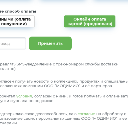
те способ оплаты
чными (оплата
Онлайн оплата
 получении)
картой (предоплата)
Применить
равлять SMS-уведомление с трек-номером службы доставки
сплатно).
огласен получать новости о коллекциях, продуктах и специальн
дложениях компании ООО “МОДИМИО” и её партнеров.
рочитал
условия
, согласен с ними, и готов получать и оплачиват
уски журнала по подписке.
одтверждаю свою дееспособность, даю
согласие
на обработку и
ользование своих персональных данных ООО “МОДИМИО” и ее
тнерами.